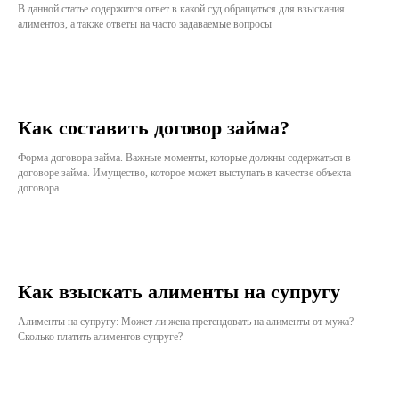
В данной статье содержится ответ в какой суд обращаться для взыскания
алиментов, а также ответы на часто задаваемые вопросы
Как составить договор займа?
Форма договора займа. Важные моменты, которые должны содержаться в
договоре займа. Имущество, которое может выступать в качестве объекта
договора.
Как взыскать алименты на супругу
Алименты на супругу: Может ли жена претендовать на алименты от мужа?
Сколько платить алиментов супруге?