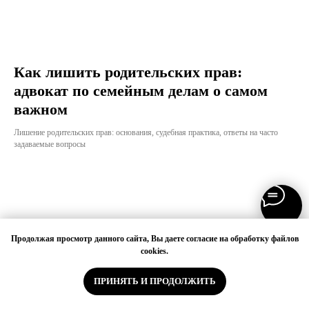
Как лишить родительских прав:
адвокат по семейным делам о самом
важном
Лишение родительских прав: основания, судебная практика, ответы на часто
задаваемые вопросы
Как восстановить пропущенный срок
Продолжая просмотр данного сайта, Вы даете согласие на обработку файлов
для вступления в наследство: адвокат
cookies.
по наследственным делам об основных
нюансах
ПОЗВОНИТЬ
ПРИНЯТЬ И ПРОДОЛЖИТЬ
Восстановление срока для вступления в наследство: основания, судебная