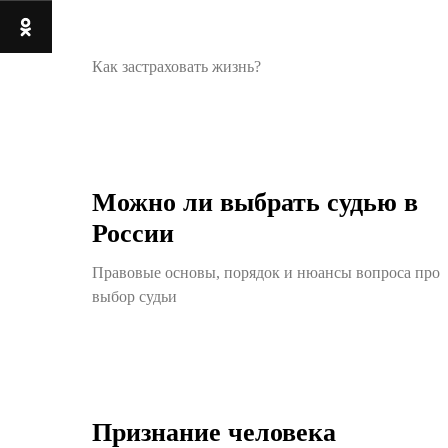
Как застраховать жизнь?
Можно ли выбрать судью в
России
Правовые основы, порядок и нюансы вопроса про
выбор судьи
Признание человека