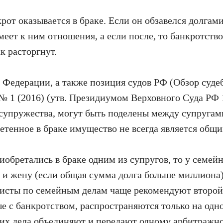
крот оказывается в браке. Если он обзавелся долгам
меет к ним отношения, а если после, то банкротство
к расторгнут.
 Федерации, а также позиция судов РФ (Обзор суде
 1 (2016) (утв. Президиумом Верховного Суда РФ 13
 супружества, могут быть поделены между супругами
етенное в браке имущество не всегда является общи
риобретались в браке одним из супругов, то у семей
 и жену (если общая сумма долга больше миллиона)
исты по семейным делам чаще рекомендуют второй 
е с банкротством, распространяются только на одно
о их дела объединяют и передают одному арбитраж