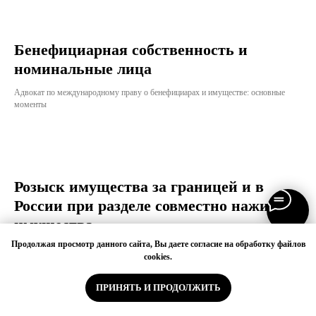
Бенефициарная собственность и
номинальные лица
Адвокат по международному праву о бенефициарах и имуществе: основные
моменты
Розыск имущества за границей и в
России при разделе совместно нажитого
имущества
Продолжая просмотр данного сайта, Вы даете согласие на обработку файлов
Как найти имущество супруга за границей и в России при разводе
cookies.
ПОЗВОНИТЬ
ПРИНЯТЬ И ПРОДОЛЖИТЬ