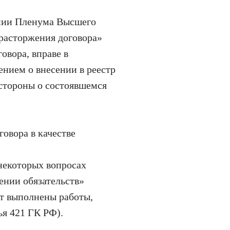
нии Пленума Высшего
расторжения договора»
овора, вправе в
ением о внесении в реестр
 стороны о состоявшемся
овора в качестве
некоторых вопросах
ении обязательств»
ут выполнены работы,
ья 421 ГК РФ).