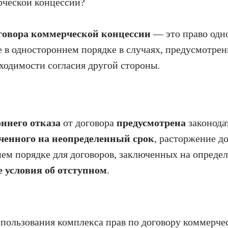
рческой концессии?
оговора коммерческой концессии
— это право одн
е в одностороннем порядке в случаях, предусмотре
бходимости согласия другой стороны.
ннего отказа
от договора
предусмотрена
законод
юченного на неопределенный срок
, расторжение д
нем порядке для договоров, заключенных на опреде
е условия об отступном
.
спользования комплекса прав по договору коммерче