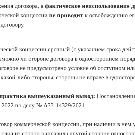
ения договора, а
фактическое неиспользование д
рческой концессии
не приводит
к освобождению его
договору.
ческой концессии срочный (с указанием срока дейст
зможно ли стороне договора в одностороннем порядк
договоре не предусмотрено условие об отступном и
какой-либо стороны, стороны не вправе в одностор
 практика вышеуказанный вывод:
Постановление
7.2022 по делу № А33-14329/2021
говор коммерческой концессии, при наличии в нем 
 одна из сторон направила другой стороне одностор