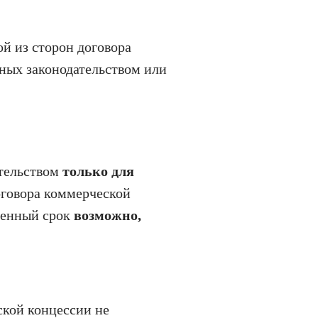
ой из сторон договора
нных законодательством или
ательством
только для
оговора коммерческой
ленный срок
возможно,
ской концессии не